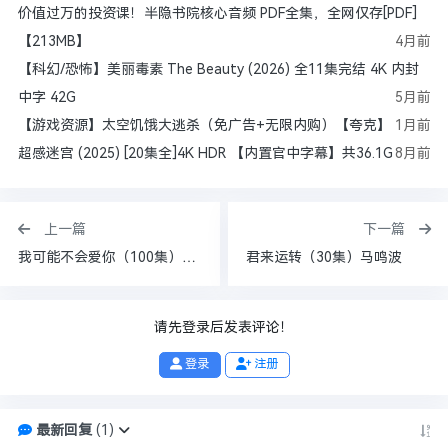
价值过万的投资课！半隐书院核心音频 PDF全集，全网仅存[PDF]
【213MB】
4月前
【科幻/恐怖】美丽毒素 The Beauty (2026) 全11集完结 4K 内封
中字 42G
5月前
【游戏资源】太空饥饿大逃杀（免广告+无限内购）【夸克】
1月前
超感迷宫 (2025) [20集全]4K HDR 【内置官中字幕】共36.1G
8月前
上一篇
下一篇
我可能不会爱你（100集）徐鹤尼&刘欣悦
君来运转（30集）马鸣波
请先登录后发表评论！
登录
注册
最新回复
(
1
)