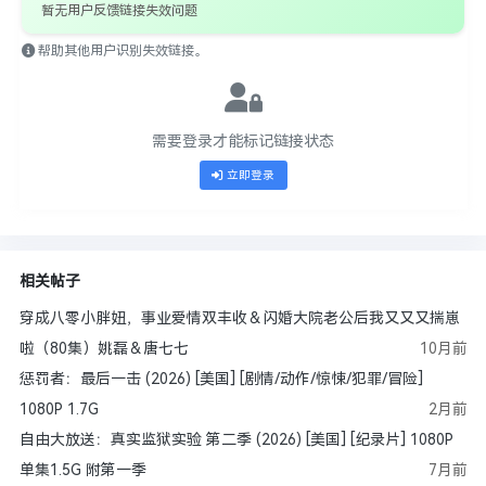
暂无用户反馈链接失效问题
帮助其他用户识别失效链接。
需要登录才能标记链接状态
立即登录
相关帖子
穿成八零小胖妞，事业爱情双丰收＆闪婚大院老公后我又又又揣崽
啦（80集）姚磊＆唐七七
10月前
惩罚者：最后一击 (2026) [美国] [剧情/动作/惊悚/犯罪/冒险]
1080P 1.7G
2月前
自由大放送：真实监狱实验 第二季 (2026) [美国] [纪录片] 1080P
单集1.5G 附第一季
7月前