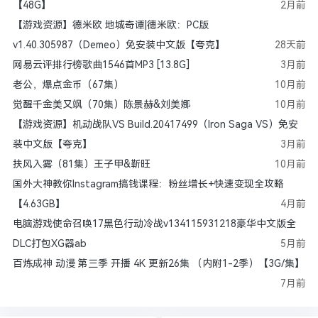
【48G】
2月前
【游戏资源】德米欧 地城奇谭|德米欧：PC版
v1.40.305987（Demeo）免安装中文版【夸克】
28天前
网易云评排行榜歌曲1546首MP3 [13.8G]
3月前
老公，爆点金币（67集）
10月前
觉醒千金美又飒（70集）陈景赫&刘美娜
10月前
【游戏资源】机动战队VS Build.20417499（Iron Saga VS）免安
装中文版【夸克】
3月前
扶风入雾（81集）王子甲&靳旺
10月前
国外大神教你Instagram搞钱课程：粉丝增长+快速变现全攻略
【4.63GB】
4月前
电脑游戏使命召唤17黑色行动冷战v134115931218豪华中文版全
DLC打包XG器ab
5月前
百炼成神 动漫 第三季 开播 4K 更新26集 （内附1-2季）【3G/集】
7月前