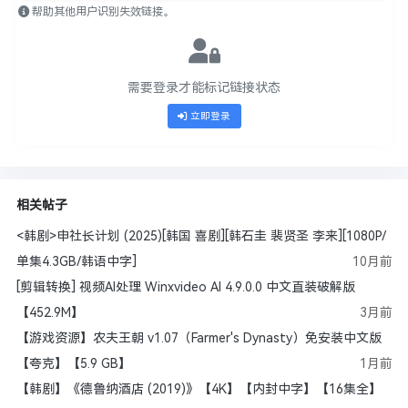
帮助其他用户识别失效链接。
需要登录才能标记链接状态
立即登录
相关帖子
<韩剧>申社长计划 (2025)[韩国 喜剧][韩石圭 裴贤圣 李来][1080P/
单集4.3GB/韩语中字]
10月前
[剪辑转换] 视频AI处理 Winxvideo AI 4.9.0.0 中文直装破解版
【452.9M】
3月前
【游戏资源】农夫王朝 v1.07（Farmer's Dynasty）免安装中文版
【夸克】【5.9 GB】
1月前
【韩剧】《德鲁纳酒店 (2019)》【4K】【内封中字】【16集全】