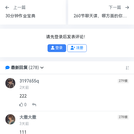
上一篇
下一篇
30分钟作业宝典
260节聊天课，哪方面的你肯定懂
请先登录后发表评论！
登录
注册
最新回复
(
278
)
3197655q
279
楼
2天前
222
0
大撒大撒
278
楼
3天前
111