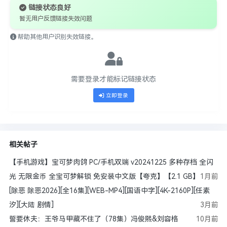
链接状态良好
暂无用户反馈链接失效问题
帮助其他用户识别失效链接。
需要登录才能标记链接状态
立即登录
相关帖子
【手机游戏】宝可梦肉鸽 PC/手机双端 v20241225 多种存档 全闪
光 无限金币 全宝可梦解锁 免安装中文版【夸克】【2.1 GB】
1月前
[除恶 除恶2026][全16集][WEB-MP4][国语中字][4K-2160P][任素
汐][大陆 剧情]
3月前
誓要休夫：王爷马甲藏不住了（78集）冯俊熙&刘容格
10月前