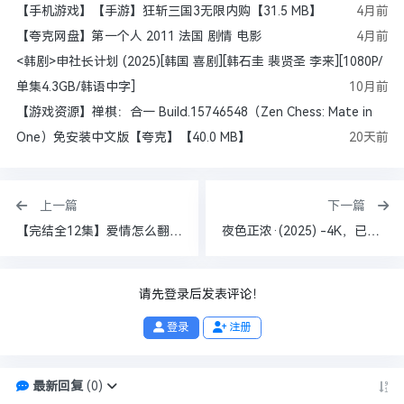
【手机游戏】【手游】狂斩三国3无限内购【31.5 MB】
4月前
【夸克网盘】第一个人 2011 法国 剧情 电影
4月前
<韩剧>申社长计划 (2025)[韩国 喜剧][韩石圭 裴贤圣 李来][1080P/
单集4.3GB/韩语中字]
10月前
【游戏资源】禅棋：合一 Build.15746548（Zen Chess: Mate in
One）免安装中文版【夸克】【40.0 MB】
20天前
上一篇
下一篇
【完结全12集】爱情怎么翻译？(2026)【4K HDR 高码率 杜比视界】【国韩双语】【222G】
夜色正浓·(2025) -4K，已更至10集，热映中……已观四集，画面质感好好。感受到了一种经济上行期的灯红酒绿之美。
请先登录后发表评论！
登录
注册
最新回复
(
0
)