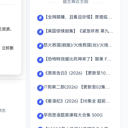
盘主最近主题
【全网禁播，且看且珍惜】菩提临世 真人AI版(2026)[全60集]
#
关资源。
【美国惊悚剧集】《紧急呼救 第九季 9-1-1》(2025) 1080p [更至16集] 内封中文字幕 附【紧急呼救 1-8季】【紧急呼救孤星1-4季】
#
怒火救援(剧版)/火线救援(台)/火线救援(剧版) (2026) [美国] [剧情/动作] 【全7集】
#
，立即删
【恐怖特效堪比死神来了】禁果 Forbidden Fruits(2026)【中英字幕】【103分钟】
#
《黑夜告白》(2026) 【更新至10集】【潘粤明/王鹤棣】【4K HDR 无损超清】【内置官方中文字幕】【1G/集】
#
IT狗第二部(2026) 【更新至02集】[中国香港] [剧情/喜剧] 附：第一部20集全
#
《蜜语纪》(2026)【38集全 超前完结】【4K HDR 超高清】【内嵌官方中文字幕】【1.4G/集】【钟汉良/朱珠】
#
状态
学而思语数英课程大合集 500G
#