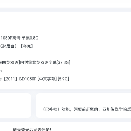
1080P高清 单集0.8G
GM后台）【夸克】
绕声国英双语]内封简繁英双语字幕[37.3G]
n
011】BD1080P [中文字幕] [5.9G]
（已补档）筋鲍，河蟹前赶紧的，四川传媒学院反
请先登录后发表评论！