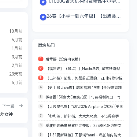
【1000G各大机构付费精品中小学付费精品课程，随时河蟹，库存】
#
26春【小学一到六年级】【出版类教辅资料】合集 【156.4G】打印出来给孩子用，分分钟省上百块
#
10月前
6月前
版块热门
1月前
3月前
1
后背摇（没穿内衣版）
2月前
2
【福利姬】（漏点）] [Machi马吉] 星穹铁道遐
23天前
3
（已补档）筋鲍，河蟹前赶紧的，四川传媒学院
蝶泳装+冬恋欲情 【6.7GB】
5月前
4
【史上最大chi度】韩国福利 19禁【全程高能精
反差女神
5
微密圈150套大C度实拍图丨付费福利流出丨写
华版】大灯狂甩绝绝子！！【5.7GB】
下一篇
6
【大尺度电影】飞机2025 Airplane (2025)[美国
真视频、图片 【8GB】
差女神
7
「秒和谐，新补档」大大大尺度，不记得名字
大尺度空姐][未删减完整版] 【2GB】
8
爱波斯坦恶魔岛资料完整版：238页PDF绝密文
了，破烂堆里翻出来的
9
【1.31更新链接】王馨瑶Yanni – 私拍禁内购大
档照片曝光！【41G】，何时和谐不知道，反正会很