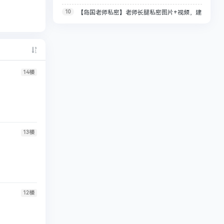
10
【岛国老师私密】老师长腿私密图片+视频，建
合集【25套带私密视频+17G】
快
议体弱勿看，备好纸巾30.1G
14
楼
13
楼
12
楼