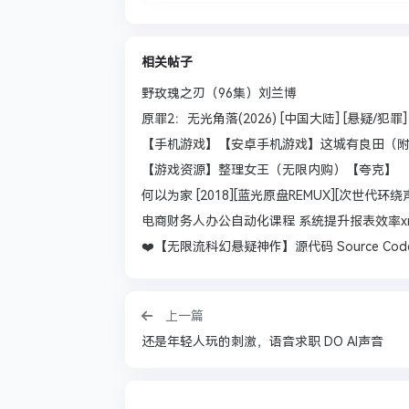
相关帖子
野玫瑰之刃（96集）刘兰博
原罪2：无光角落(2026) [中国大陆] [悬疑/犯罪] 
【手机游戏】【安卓手机游戏】这城有良田（附
【游戏资源】整理女王（无限内购）【夸克】
何以为家 [2018][蓝光原盘REMUX][次世代环
电商财务人办公自动化课程 系统提升报表效率x
❤️【无限流科幻悬疑神作】源代码 Source Code【2
上一篇
还是年轻人玩的刺激，语音求职 DO AI声音