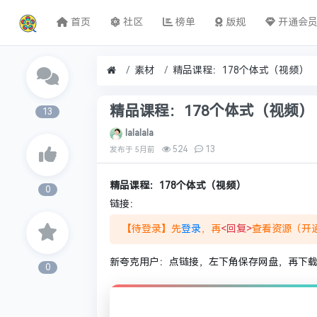
首页
社区
榜单
版规
开通会
素材
精品课程：178个体式（视频）
精品课程：178个体式（视频）
13
lalalala
524
13
发布于
5月前
精品课程：178个体式（视频）
0
链接：
【待登录】先
登录
，再
<回复>
查看资源（开通
新夸克用户：点链接，左下角保存网盘，再下载夸
0