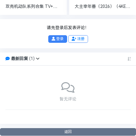
攻壳机动队系列合集 TV+剧场版+OVA+真人版 1080p 日语中字 夸克
大主宰年番（2026）（4KEDR60fps中码率 更72）
请先登录后发表评论！
登录
注册
最新回复
(
1
)
暂无评论
返回