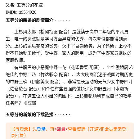
又名: 五等分的花嫁
IMDb: tt9584920
五等分的新娘的剧情简介 · · · · · ·
上杉风太郎（松冈祯丞 配音）是就读于高中二年级的平凡男
生，唯一的亮点就是学习方面异常的优秀，每次考试都能得到满
分。上杉的家境非常的贫穷，欠下了巨额债务，为了还债，上杉不
得不开始勤工俭学，受中野一家人的聘用，成为了中野家五姐妹的
家庭教师。
有些腹黑的小恶魔中野一花（花泽香菜 配音）、个性傲娇厨艺
绝佳的中野二乃（竹达彩奈 配音）、大大咧咧沉迷于战国时期历史
的中野三玖（伊藤美来 配音）、非常擅长运动的元气少女中野四叶
（佐仓绫音 配音）和个性有些要强的傲娇少女中野五月（水濑祈
配音），在这五位大小姐的包围下，上杉能够顺利完成自己的教学
任务吗？ ©豆瓣
五等分的新娘的下载链接 · · · · · ·
【待登录】先
登录
，再
<回复>
查看资源（开通VIP会员无需登
录回复）