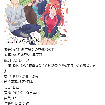
五等分的新娘 五等分の花嫁 (2019)
五等分の花嫁导演: 桑原智
编剧: 大知庆一郎
主演: 松冈祯丞 / 花泽香菜 / 竹达彩奈 / 伊藤美来 / 佐仓绫音 / 更
多...
类型: 喜剧 / 爱情 / 动画
制片国家/地区: 日本
语言: 日语
首播: 2019-01-10(日本)
集数: 12
单集片长: 24分钟