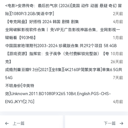
<电影>安昂传奇：最后的气宗 (2026)[美国 动作 动画 悬疑 奇幻 冒
险][1080P/3.2GB/英语中字]
2天前
【夸克网盘】好搭档 2024 韩国 剧情 剧集
4月前
全网破解影视软件合集｜ 免VIP无广告影视神器合集，全网影视一
键畅看【903MB】
1月前
中国国家地理期刊2003-2024 珍藏版合集 共292个项目 58.4GB
【游戏资源】指挥官：虫子战争（免付费解锁完整版）【夸
10月前
克】
26天前
成瘾剂量豆瓣9.3分[2021][全8集][4K2160P简繁英字幕]单集6.5G共
54G
7天前
不明身份[中英特
效]Unknown.2011.BD1080P.X265.10Bit.English.PGS-CHS-
ENG.JKYY[2.7G]
4月前
上一篇
下一篇