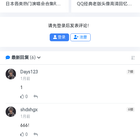
日本各类热门演唱会合集ROKUSAN ANGEL（BurlesqueTokyo）【345.6GB】
QQ经典老版头像高清回忆杀合集，80后、90后满满的回忆【4.8MB】
请先登录后发表评论！
登录
注册
最新回复
(
6
)
Days123
7
楼
1月前
1
0
shdxhgx
6
楼
1月前
666！
0