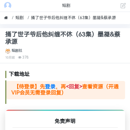
短剧
短剧
捅了世子爷后他纠缠不休（63集）墨凝&蔡承源
捅了世子爷后他纠缠不休（63集）墨凝&蔡
承源
短剧社
378
10月前
下载地址
【待登录】先
登录
，再
<回复>
查看资源（开通
VIP会员无需登录回复）
免责声明