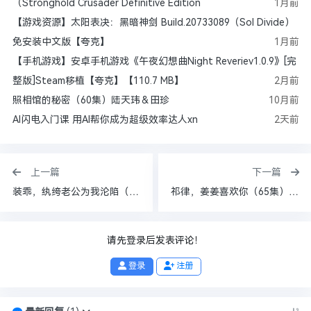
（Stronghold Crusader Definitive Edition
1月前
【游戏资源】太阳表决：黑暗神剑 Build.20733089（Sol Divide）
免安装中文版【夸克】
1月前
【手机游戏】安卓手机游戏《午夜幻想曲Night Reveriev1.0.9》[完
整版]Steam移植【夸克】【110.7 MB】
2月前
照相馆的秘密（60集）陆天玮＆田珍
10月前
AI闪电入门课 用AI帮你成为超级效率达人xn
2天前
上一篇
下一篇
装乖，纨绔老公为我沦陷（74集）张亚迪&陈瑞丰
祁律，姜姜喜欢你（65集）李子杰&韩佳卉
请先登录后发表评论！
登录
注册