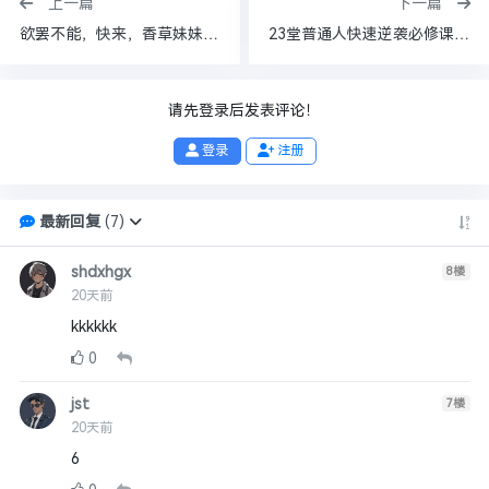
上一篇
下一篇
欲罢不能，快来，香草妹妹传授新知识了（合集更新），空间不足，随时删
23堂普通人快速逆袭必修课，打破现状，实现人生跃迁【2.3GB】
请先登录后发表评论！
登录
注册
最新回复
(
7
)
shdxhgx
8
楼
20天前
kkkkkk
0
jst
7
楼
20天前
6